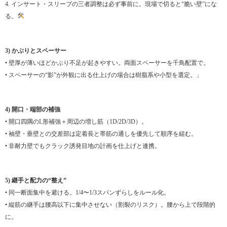
4. インサート・スリーブの三者調整は必ず事前に。現場で切ると“脆い壁”にな
る。
3) かぶりとスペーサー
• 壁厚が薄いほどかぶり不足が起きやすい。両面スペーサーを千鳥配置で。
• スペーサーの“影”が外観に出る仕上げの場合は樹脂系や小型を選定。」
4) 開口・端部の補強
• 開口四隅のL形補強＋周辺の増し筋（1D/2D/3D）。
• 袖壁・垂壁との交差部は定着長と帯筋の通しを優先して順序を組む。
• 非耐力壁でもクラック誘発目地の計画を仕上げと連携。
5) 継手と配力の“整え”
• 同一断面集中を避ける。1/4〜1/3スパンずらしをルール化。
• 縦筋の継手は腰高以下に集中させない（割裂のリスク）。腰から上で段階的
に。