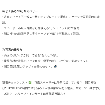
6) よくあるNGとリカバリー
• 表裏のピッチ不一致→一枚のテンプレートで墨出し。ゲージで両面同時に確
認。
• スペーサー不足→両面から押さえる“サンドイッチ法”で保持。
• 開口補強の範囲不足→実寸テープで“何D”を可視化して巡回。
7) 写真の撮り方
• 両面の@ピッチが同一である“合わせ”写真。
• 境界部材は帯筋のフック角度・継手のずらしが分かる斜めショット。
• 開口四隅L筋のアップ＋全景のセット。
現場チェックリスト
– 両面スペーサーは千鳥で足りている？ – 開口補強
は“1D/2D/3D”の範囲で増し済み？ – 境界部材がある場合、帯筋135°・継手ずら
しOK？ – スリーブ・インサートは事前調整済み？