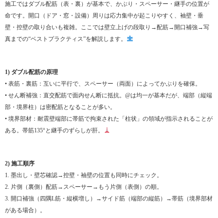
施工ではダブル配筋（表・裏）が基本で、かぶり・スペーサー・継手の位置が
命です。開口（ドア・窓・設備）周りは応力集中が起こりやすく、袖壁・垂
壁・控壁の取り合いも複雑。ここでは壁立上げの段取り→配筋→開口補強→写
真までの“ベストプラクティス”を解説します。
1) ダブル配筋の原理
• 表筋・裏筋：互いに平行で、スペーサー（両面）によってかぶりを確保。
• せん断補強：直交配筋で面内せん断に抵抗。@は均一が基本だが、端部（縦端
部・境界柱）は密配筋となることが多い。
• 境界部材：耐震壁端部に帯筋で拘束された「柱状」の領域が指示されることが
ある。帯筋135°と継手のずらしが肝。
2) 施工順序
1. 墨出し・壁芯確認→控壁・袖壁の位置も同時にチェック。
2. 片側（裏側）配筋→スペーサー→もう片側（表側）の順。
3. 開口補強（四隅L筋・縦横増し）→サイド筋（端部の縦筋）→帯筋（境界部材
がある場合）。